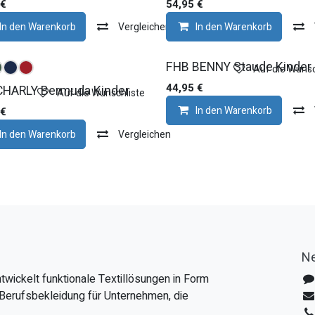
€
54,95
€
In den Warenkorb
Vergleichen
In den Warenkorb
FHB BENNY Staude Kinder
Auf die Wunsc
44,95
€
CHARLY Bermuda Kinder
Auf die Wunschliste
In den Warenkorb
€
In den Warenkorb
Vergleichen
Ne
twickelt funktionale Textillösungen in Form
Berufsbekleidung für Unternehmen, die