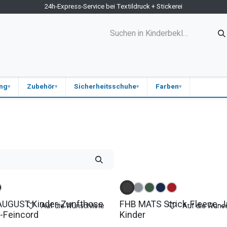
24h-Express-Service bei Textildruck + Stickerei
ne-Shop
Kontakt
Firmen-Shops
Medizin
Blog
ung
Zubehör
Sicherheitsschuhe
Farben
AUGUST Kinder-Zunfthose
FHB MATS Strick-Fleece-J
Auf die Wunschliste
Auf die Wunsc
-Feincord
Kinder