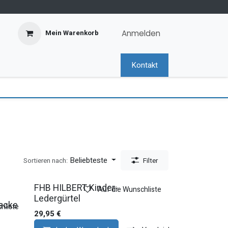
Anmelden
Mein Warenkorb
Kontakt
Beliebteste
Sortieren nach:
Filter
FHB HILBERT Kinder-
Auf die Wunschliste
Ledergürtel
acke
hliste
29,95
€