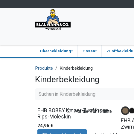
Zum Inhalt springen
Home
Store vor Ort
Logo-Service
Onli
Oberbekleidung
Hosen
Zunftbekleid
Produkte
Kinderbekleidung
Kinderbekleidung
FHB BOBBY Kinder-Zunfthose
Auf die Wunschliste
Rips-Moleskin
FHB 
74,95
€
Zwirn