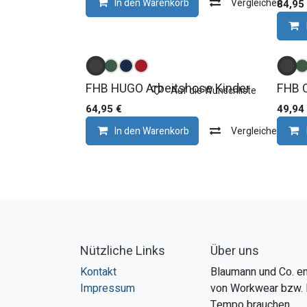
In den Warenkorb
Vergleichen
84,95
FHB HUGO Arbeitshose Kinder
FHB 
Auf die Wunschliste
64,95
€
49,94
In den Warenkorb
Vergleichen
Nützliche Links
Über uns
Kontakt
Blaumann und Co. en
Impressum
von Workwear bzw. 
Tempo brauchen.