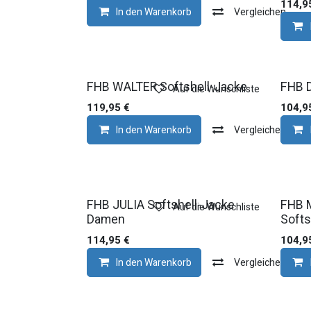
114,9
In den Warenkorb
Vergleichen
FHB WALTER Softshell-Jacke
FHB D
Auf die Wunschliste
119,95
€
104,9
In den Warenkorb
Vergleichen
FHB JULIA Softshell-Jacke
FHB 
Auf die Wunschliste
Damen
Softs
114,95
€
104,9
In den Warenkorb
Vergleichen