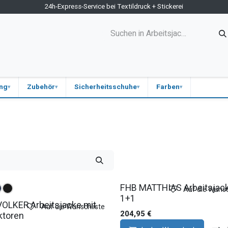
24h-Express-Service bei Textildruck + Stickerei
ne-Shop
Kontakt
Firmen-Shops
Medizin
Blog
ung
Zubehör
Sicherheitsschuhe
Farben
FHB MATTHIAS Arbeitsjac
Auf die Wunsc
1+1
OLKER Arbeitsjacke mit
Auf die Wunschliste
204,95
€
ktoren