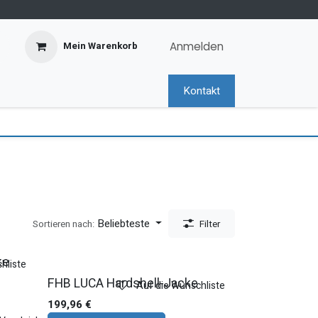
Anmelden
Mein Warenkorb
Kontakt
Beliebteste
Sortieren nach:
Filter
ke
hliste
FHB LUCA Hardshell-Jacke
Auf die Wunschliste
199,96
€