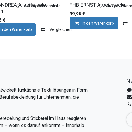
ANDREA Arbeitsjacke
FHB ERNST Arbeitsjacke
Auf die Wunschliste
Auf die Wunsc
en
99,95
€
5
€
In den Warenkorb
In den Warenkorb
Vergleichen
Ne
twickelt funktionale Textillösungen in Form
Berufsbekleidung für Unternehmen, die
veredelung und Stickerei im Haus reagieren
fern – wenn es darauf ankommt – innerhalb