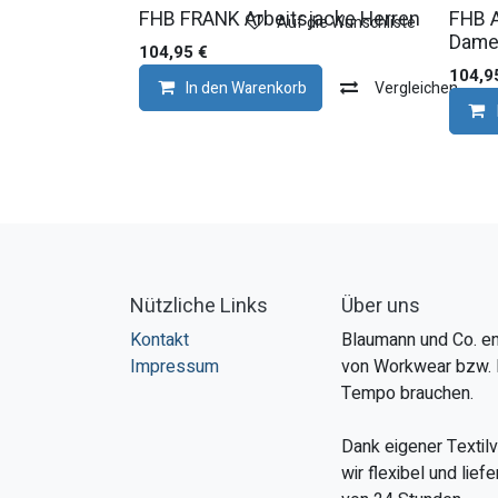
FHB FRANK Arbeitsjacke Herren
FHB 
Auf die Wunschliste
Dam
104,95
€
104,9
In den Warenkorb
Vergleichen
Nützliche Links
Über uns
Kontakt
Blaumann und Co. en
Impressum
von Workwear bzw. 
Tempo brauchen.
Dank eigener Textil
wir flexibel und lie