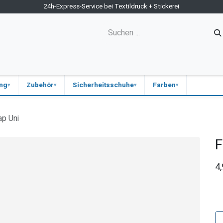
24h-Express-Service bei Textildruck + Stickerei
ne-Shop
Kontakt
Firmen-Shops
Medizin
Blog
ung
Zubehör
Sicherheitsschuhe
Farben
p Uni
F
4