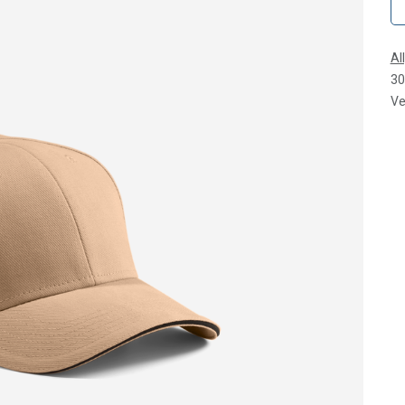
Al
30
Ve