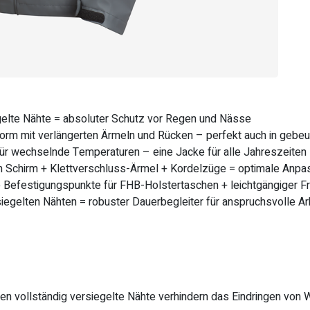
gelte Nähte = absoluter Schutz vor Regen und Nässe
rm mit verlängerten Ärmeln und Rücken – perfekt auch in gebeu
ür wechselnde Temperaturen – eine Jacke für alle Jahreszeiten
em Schirm + Klettverschluss-Ärmel + Kordelzüge = optimale Anpa
e Befestigungspunkte für FHB-Holstertaschen + leichtgängiger F
siegelten Nähten = robuster Dauerbegleiter für anspruchsvolle 
 vollständig versiegelte Nähte verhindern das Eindringen von 