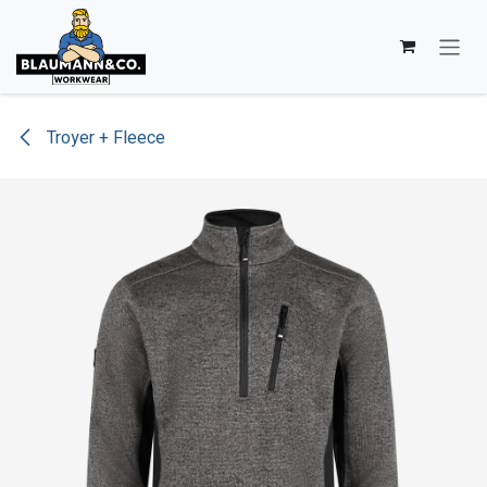
Zum Inhalt springen
Troyer + Fleece