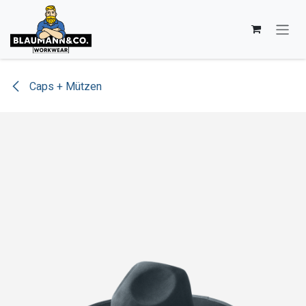
Zum Inhalt springen
Caps + Mützen