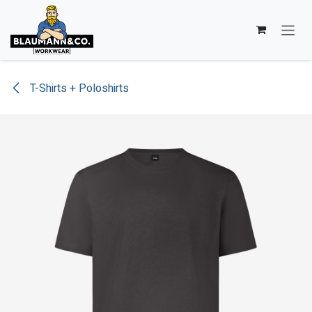
Zum Inhalt springen
T-Shirts + Poloshirts