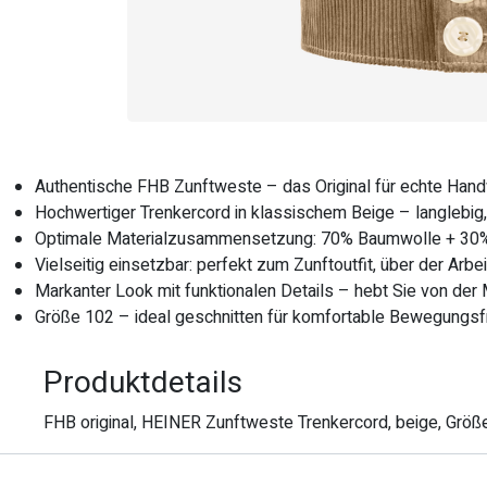
Authentische FHB Zunftweste – das Original für echte Handw
Hochwertiger Trenkercord in klassischem Beige – langlebig,
Optimale Materialzusammensetzung: 70% Baumwolle + 30% P
Vielseitig einsetzbar: perfekt zum Zunftoutfit, über der Arb
Markanter Look mit funktionalen Details – hebt Sie von de
Größe 102 – ideal geschnitten für komfortable Bewegungsfre
Produktdetails
FHB original, HEINER Zunftweste Trenkercord, beige, Größ