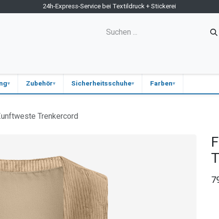
24h-Express-Service bei Textildruck + Stickerei
ne-Shop
Kontakt
Firmen-Shops
Medizin
Blog
ung
Zubehör
Sicherheitsschuhe
Farben
unftweste Trenkercord
F
T
7