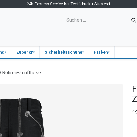
24h-Express-Service bei Textildruck + Stickerei
ne-Shop
Kontakt
Firmen-Shops
Medizin
Blog
ung
Zubehör
Sicherheitsschuhe
Farben
Röhren-Zunfthose
F
Z
1