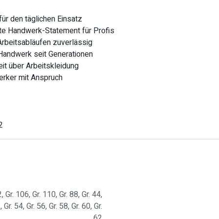
ür den täglichen Einsatz
te Handwerk-Statement für Profis
 Arbeitsabläufen zuverlässig
 Handwerk seit Generationen
t über Arbeitskleidung
erker mit Anspruch
2
2
,
Gr. 106
,
Gr. 110
,
Gr. 88
,
Gr. 44
,
2
,
Gr. 54
,
Gr. 56
,
Gr. 58
,
Gr. 60
,
Gr.
62