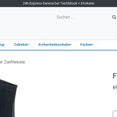
24h-Express-Service bei Textildruck + Stickerei
ne-Shop
Kontakt
Firmen-Shops
Medizin
Blog
ung
Zubehör
Sicherheitsschuhe
Farben
er Zunftweste
F
6