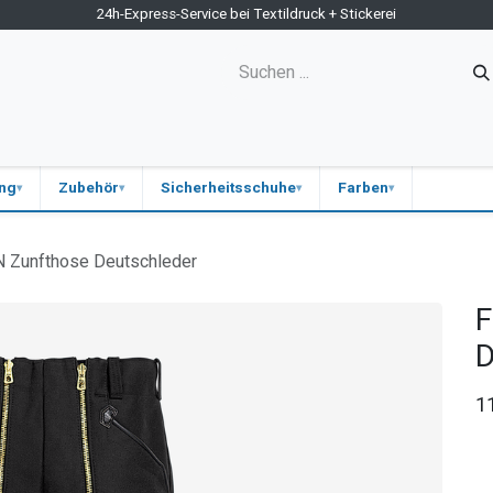
24h-Express-Service bei Textildruck + Stickerei
ne-Shop
Kontakt
Firmen-Shops
Medizin
Blog
ung
Zubehör
Sicherheitsschuhe
Farben
 Zunfthose Deutschleder
F
D
1