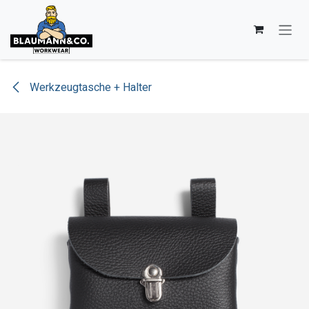
Zum Inhalt springen
Werkzeugtasche + Halter