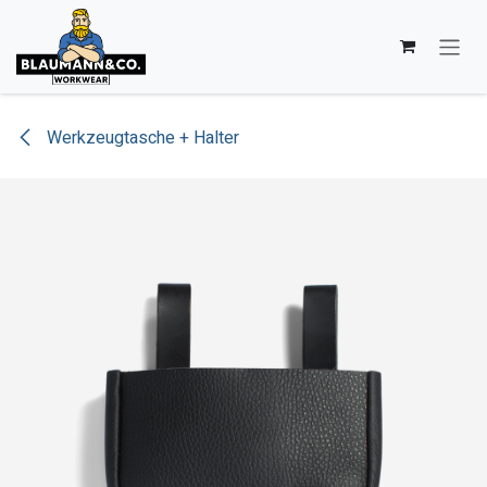
Zum Inhalt springen
Werkzeugtasche + Halter