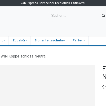
24h-Express-Service bei Textildruck + Stickerei
ne-Shop
Kontakt
Firmen-Shops
Medizin
Blog
ung
Zubehör
Sicherheitsschuhe
Farben
WIN Koppelschloss Neutral
F
N
9