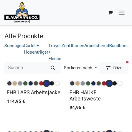
Zum Inhalt springen
Alle Produkte
Sonstiges
Gürtel +
Troyer
Zunfthosen
Arbeitshemd
Bundhosen
Hosenträger
+
Fleece
ak
Sortieren nach
Filter
FHB LARS Arbeitsjacke
FHB HAUKE
Arbeitsweste
114,95
€
94,95
€